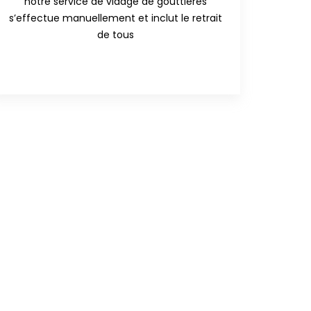
notre service de vidage de gouttières
s’effectue manuellement et inclut le retrait
de tous